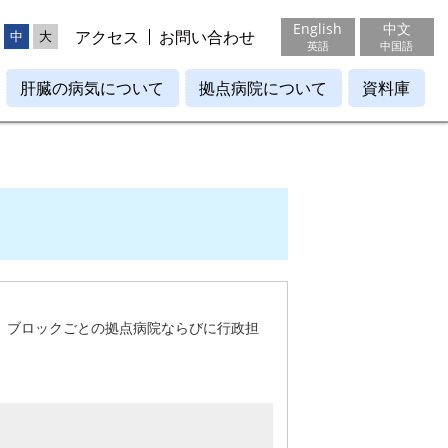
English
中文
アクセス
お問い合わせ
中
大
英語
中国語
肝臓の病気について
拠点病院について
資料庫
、ブロックごとの拠点病院ならびに行政担