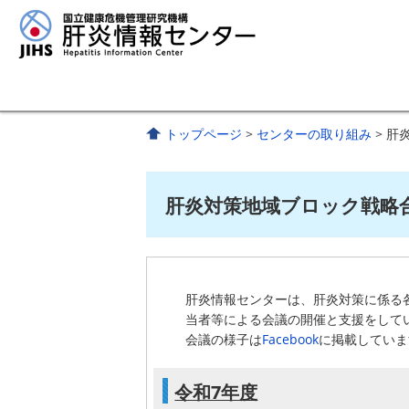
トップページ
>
センターの取り組み
> 肝
肝炎対策地域ブロック戦略
肝炎情報センターは、肝炎対策に係る
当者等による会議の開催と支援をして
会議の様子は
Facebook
に掲載していま
令和7年度