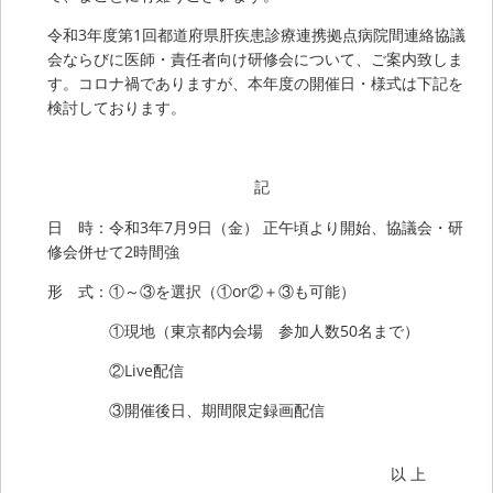
令和3年度第1回都道府県肝疾患診療連携拠点病院間連絡協議
会ならびに医師・責任者向け研修会について、ご案内致しま
す。コロナ禍でありますが、本年度の開催日・様式は下記を
検討しております。
記
日 時：令和3年7月9日（金） 正午頃より開始、協議会・研
修会併せて2時間強
形 式：①～③を選択（①or②＋③も可能）
①現地（東京都内会場 参加人数50名まで）
②Live配信
③開催後日、期間限定録画配信
以 上