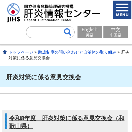
English
中文
英語
中国語
トップページ
>
助成制度の問い合わせと自治体の取り組み
> 肝炎
対策に係る意見交換会
肝炎対策に係る意見交換会
令和8年度 肝炎対策に係る意見交換会（和
歌山県）