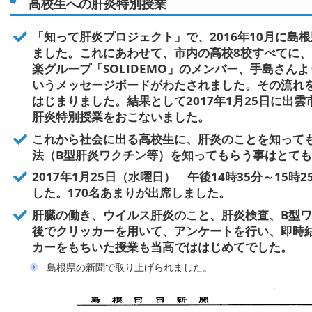
高校生への肝炎特別授業
「知って肝炎プロジェクト」で、2016年10月に島
ました。これにあわせて、市内の高校8校すべてに
楽グループ「SOLIDEMO」のメンバー、手島さん
いうメッセージボードがわたされました。その流れ
はじまりました。結果として2017年1月25日に出
肝炎特別授業をおこないました。
これから社会に出る高校生に、肝炎のことを知って
法（B型肝炎ワクチン等）を知ってもらう事はとて
2017年1月25日（水曜日） 午後14時35分～15
した。170名あまりが出席しました。
肝臓の働き、ウイルス肝炎のこと、肝炎検査、B型
後でクリッカーを用いて、アンケートを行い、即時結
カーをもちいた授業も当高でははじめてでした。
島根県の新聞で取り上げられました。