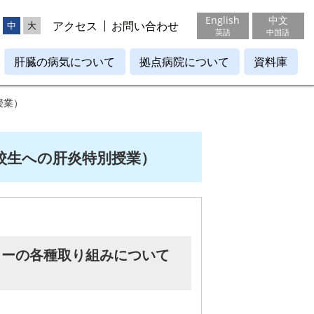
English
中文
アクセス
お問い合わせ
中
大
英語
中国語
肝臓の病気について
拠点病院について
資料庫
授業）
校生への肝炎特別授業）
ターの各種取り組みについて