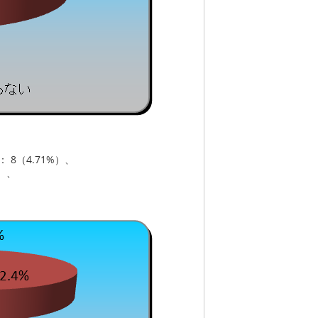
（4.71%）、
）、