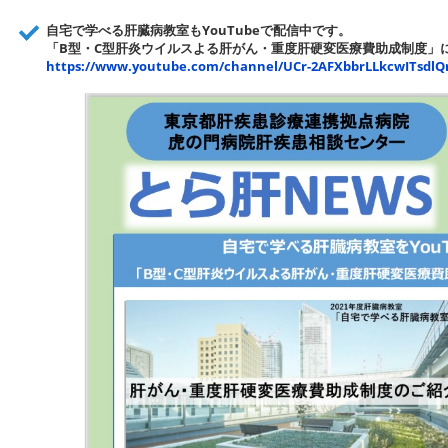
自宅で学べる肝臓病教室もYouTubeで配信中です。
「B型・C型肝炎ウイルスよる肝がん・重度肝硬変医療費助成制度」
https://www.youtube.com/channel/UCr-2AFXbbrLLkcwITsdlQ