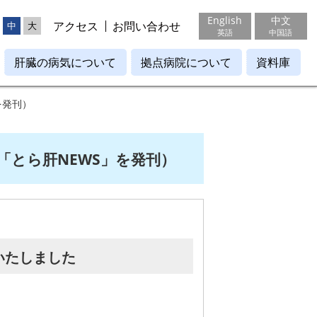
English
中文
アクセス
お問い合わせ
中
大
英語
中国語
肝臓の病気について
拠点病院について
資料庫
を発刊）
「とら肝NEWS」を発刊）
刊いたしました