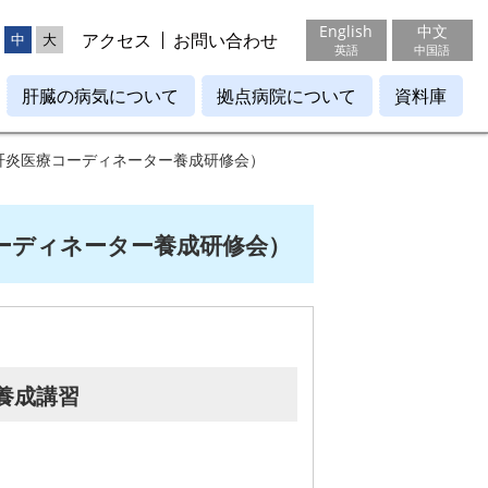
English
中文
アクセス
お問い合わせ
中
大
英語
中国語
肝臓の病気について
拠点病院について
資料庫
肝炎医療コーディネーター養成研修会）
ーディネーター養成研修会）
養成講習