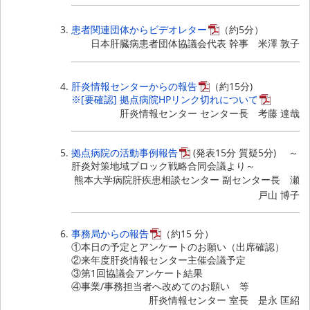
患者関連団体からビデオレター
（約5分）
日本肝臓病患者団体協議会代表 幹事 米澤 敦子
肝炎情報センターからの報告
（約15分)
※[要確認] 拠点病院HPリンク切れについて
肝炎情報センター センター長 考藤 達哉
拠点病院の活動事例報告
(発表15分 質疑5分)
～
肝炎対策地域ブロック戦略合同会議より～
熊本大学病院肝疾患相談センター 副センター長 瀬
戸山 博子
事務局からの報告
（約15 分）
①本日の予定とアンケートのお願い（出席確認）
②来年度肝炎情報センター主催会議予定
③第1回協議会アンケート結果
④事業/事務担当者へ改めてのお願い 等
肝炎情報センター 室長 是永 匡紹