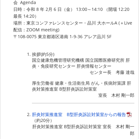
会 Agenda
日時：令和 8 年 2月 6 日（金） 13:00～14:10 （開場 12:20
最長 14:20）
場所：東京コンファレンスセンター・品川 大ホールA (＋Live
配信：ZOOM meeting)
〒108-0075 東京都港区港南 1-9-36 アレア品川 5F
挨拶(約5分)
国立健康危機管理研究機構 国立国際医療研究所 肝
炎・免疫研究センター 肝炎情報センター
センター長 考藤 達哉
厚生労働省 健康・生活衛生局 がん・疾病対策課 肝
炎対策推進室 B型肝炎訴訟対策室
室長 木村 剛一郎
肝炎対策推進室 B型肝炎訴訟対策室からの報告
（約20分）
肝炎対策推進室 B型肝炎訴訟対策室 室長 木村 剛一
郎