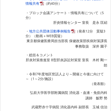
情報共有
（約40分）
・ブロック会議アンケート・情報共有について（5
分）
肝炎情報センター 室長 是永 匡紹
・
地方公共団体活動事例報告
（発表12分 質疑3
分）（動画＋WEB質疑）
東京都保健医療局担当部長 保健政策部疾病対策課長
事務取扱 深井 園子
・総括＆コメント
肝炎対策推進室 B型肝炎訴訟対策室 室長 木村 剛一
郎
・令和7年度地区世話人より～開催と今後に向けて
～（1～2分/施設）
（発表順）
弘前大学医学部附属病院 消化器・血液・免疫内科
講師 飯野 勢
武蔵野赤十字病院 消化器内科 副部長 玉城 信治