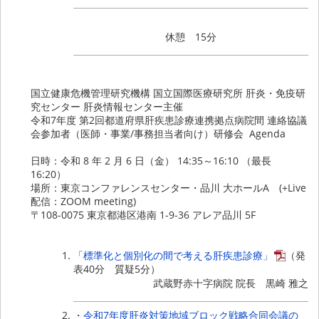
休憩 15分
国立健康危機管理研究機構 国立国際医療研究所 肝炎・免疫研
究センター 肝炎情報センター主催
令和7年度 第2回都道府県肝疾患診療連携拠点病院間 連絡協議
会参加者（医師・事業/事務担当者向け）研修会 Agenda
日時：令和 8 年 2 月 6 日（金） 14:35～16:10 （最長
16:20）
場所：東京コンファレンスセンター・品川 大ホールA (+Live
配信：ZOOM meeting)
〒108-0075 東京都港区港南 1-9-36 アレア品川 5F
「標準化と個別化の間で考える肝疾患診療」
（発
表40分 質疑5分）
武蔵野赤十字病院 院長 黒崎 雅之
・
令和7年度肝炎対策地域ブロック戦略合同会議の