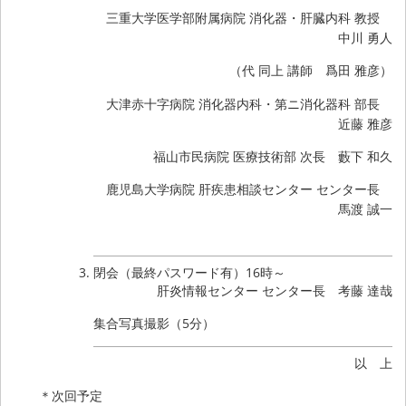
三重大学医学部附属病院 消化器・肝臓内科 教授
中川 勇人
（代 同上 講師 爲田 雅彦）
大津赤十字病院 消化器内科・第ニ消化器科 部長
近藤 雅彦
福山市民病院 医療技術部 次長 藪下 和久
鹿児島大学病院 肝疾患相談センター センター長
馬渡 誠一
閉会（最終パスワード有）16時～
肝炎情報センター センター長 考藤 達哉
集合写真撮影（5分）
以 上
＊次回予定